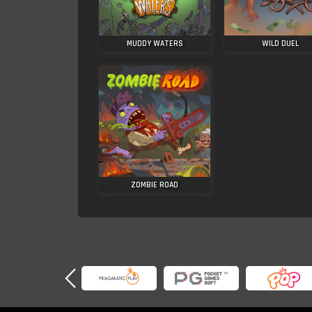
MUDDY WATERS
WILD DUEL
ZOMBIE ROAD