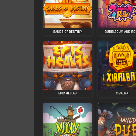
SANDS OF DESTINY
BUBBLEGUM AND RO
EPIC HELLAS
XIBALBA