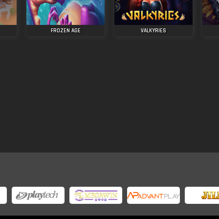
FROZEN AGE
VALKYRIES