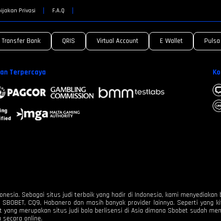
ijakan Privasi
F.A.Q
Transfer Bank
QRIS
Virtual Account
E Wallet
Pulsa
an Terpercaya
Ko
onesia. Sebagai situs judi terbaik yang hadir di Indonesia, kami menyediakan b
rti SBOBET, CQ9, Habanero dan masih banyak provider lainnya. Seperti yang k
 yang merupakan situs judi bola berlisensi di Asia dimana Sbobet sudah mempu
 secara online.